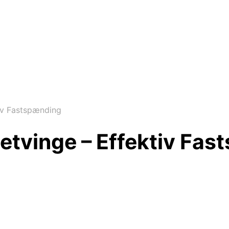
tiv Fastspænding
uetvinge – Effektiv Fa