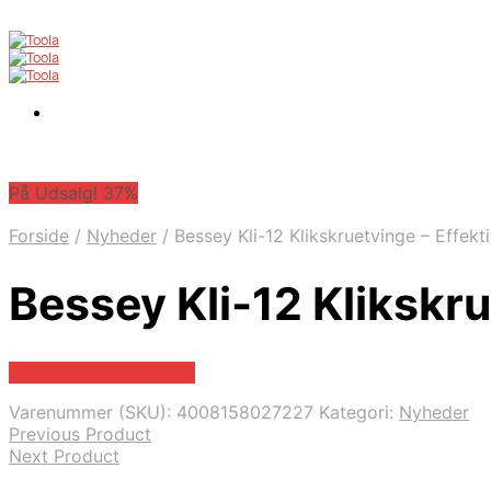
På Udsalg! 37%
Forside
/
Nyheder
/
Bessey Kli-12 Klikskruetvinge – Effek
Bessey Kli-12 Klikskr
Købes hos Globaltools
Varenummer (SKU):
4008158027227
Kategori:
Nyheder
Previous Product
Next Product