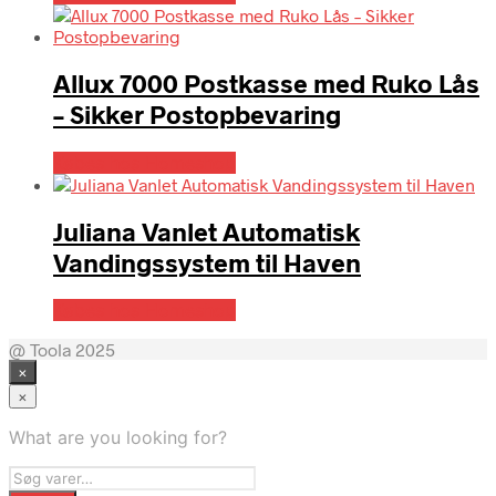
Allux 7000 Postkasse med Ruko Lås
– Sikker Postopbevaring
Købes hos Homeshop
Juliana Vanlet Automatisk
Vandingssystem til Haven
Købes hos Homeshop
@ Toola 2025
×
×
What are you looking for?