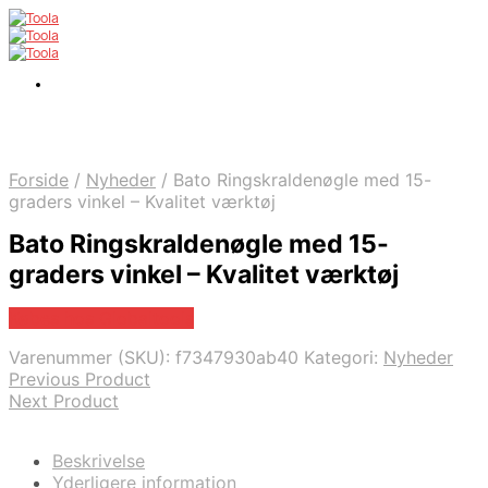
Forside
/
Nyheder
/
Bato Ringskraldenøgle med 15-
graders vinkel – Kvalitet værktøj
Bato Ringskraldenøgle med 15-
graders vinkel – Kvalitet værktøj
Købes hos Globaltools
Varenummer (SKU):
f7347930ab40
Kategori:
Nyheder
Previous Product
Next Product
Beskrivelse
Yderligere information