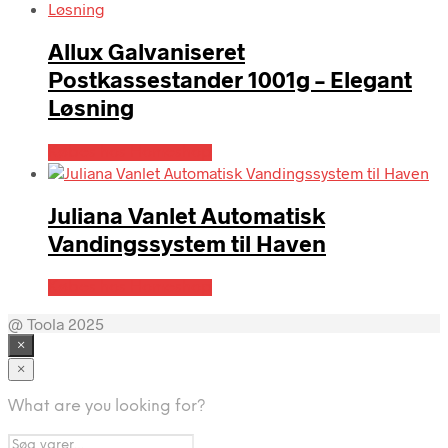
Allux Galvaniseret
Postkassestander 1001g – Elegant
Løsning
Købes hos Homeshop
Juliana Vanlet Automatisk
Vandingssystem til Haven
Købes hos Homeshop
@ Toola 2025
×
×
What are you looking for?