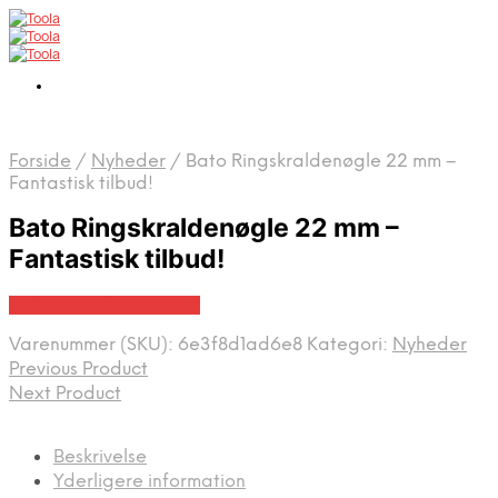
Forside
/
Nyheder
/
Bato Ringskraldenøgle 22 mm –
Fantastisk tilbud!
Bato Ringskraldenøgle 22 mm –
Fantastisk tilbud!
Købes hos Globaltools
Varenummer (SKU):
6e3f8d1ad6e8
Kategori:
Nyheder
Previous Product
Next Product
Beskrivelse
Yderligere information