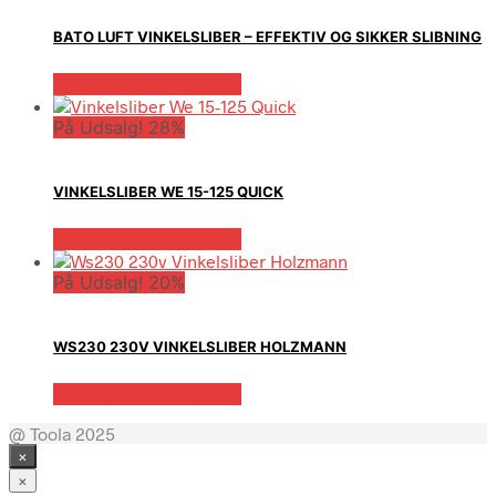
BATO LUFT VINKELSLIBER – EFFEKTIV OG SIKKER SLIBNING
Købes hos Globaltools
På Udsalg! 28%
VINKELSLIBER WE 15-125 QUICK
Købes hos Globaltools
På Udsalg! 20%
WS230 230V VINKELSLIBER HOLZMANN
Købes hos Globaltools
@ Toola 2025
×
×