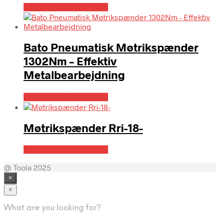
Købes hos Globaltools
Bato Pneumatisk Møtrikspænder
1302Nm – Effektiv
Metalbearbejdning
Købes hos Globaltools
Møtrikspænder Rri-18-
Købes hos Globaltools
@ Toola 2025
×
×
What are you looking for?