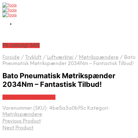
På Udsalg! 34%
Forside
/
Trykluft
/
Luftværktøj
/
Møtrikspændere
/
Bato
Pneumatisk Møtrikspænder 2034Nm – Fantastisk Tilbud!
Bato Pneumatisk Møtrikspænder
2034Nm – Fantastisk Tilbud!
Købes hos Globaltools
Varenummer (SKU):
4be5a3a0bf5c
Kategori:
Møtrikspændere
Previous Product
Next Product