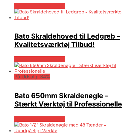
Købes hos Globaltools
Bato Skraldehoved til Ledgreb –
Kvalitetsværktøj Tilbud!
Købes hos Globaltools
På Udsalg! 34%
Bato 650mm Skraldenøgle –
Stærkt Værktøj til Professionelle
Købes hos Globaltools