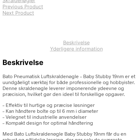
Skraldenøgler
Previous Product
Next Product
Beskrivelse
Yderligere information
Beskrivelse
Bato Pneumatisk Luftskraldenøgle – Baby Stubby 19nm er et
uundgåeligt værktøj for både professionelle og hobbyister.
Denne skraldenøgle leverer imponerende ydeevne og
præcision, hvilket gør den ideel til forskellige opgaver.
– Effektiv til hurtige og præcise løsninger
– Kan håndtere bolte op til 6 mm i diameter
– Velegnet til industrielle anvendelser
– Kompakt design for optimal håndtering
Med Bato Luftskraldenøgle Baby Stubby 19nm får du en
robust og pålidelig løsning, der gør selv de sværeste