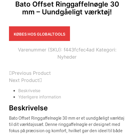
Bato Offset Ringgaffelnøgle 30
mm – Uundgåeligt værktøj!
KØBES HOS GLOBALTOOLS
Varenummer (SKU):
f443fcfec4ad
Kategori:
Nyheder
Previous Product
Next Product
Beskrivelse
Yderligere information
Beskrivelse
Bato Offset Ringgaffelnøgle 30 mm er et uundgåeligt værktøj
til dit værktøjssæt. Denne ringgaffelnøgle er designet med
fokus på præcision og komfort, hvilket gør den ideel til både