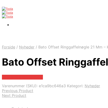
Forside
/
Nyheder
/
Bato Offset Ringgaffelnøgle 21 Mm – Kv
Bato Offset Ringgaffel
Købes hos Globaltools
Varenummer (SKU):
e1ca9bc646a3
Kategori:
Nyheder
Previous Product
Next Product