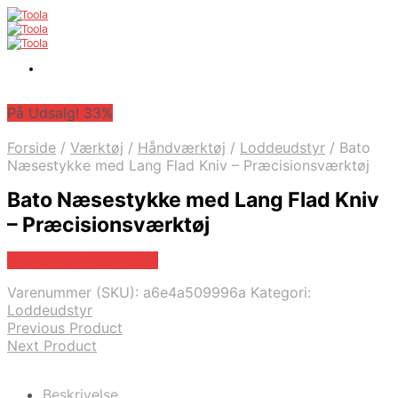
På Udsalg! 33%
Forside
/
Værktøj
/
Håndværktøj
/
Loddeudstyr
/
Bato
Næsestykke med Lang Flad Kniv – Præcisionsværktøj
Bato Næsestykke med Lang Flad Kniv
– Præcisionsværktøj
Købes hos Globaltools
Varenummer (SKU):
a6e4a509996a
Kategori:
Loddeudstyr
Previous Product
Next Product
Beskrivelse