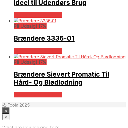
Ideel til Udendørs Brug
Købes hos Globaltools
På Udsalg! 17%
Brændere 3336-01
Købes hos Globaltools
På Udsalg! 17%
Brændere Sievert Promatic Til
Hård- Og Blødlodning
Købes hos Globaltools
@ Toola 2025
×
×
What are you looking for?