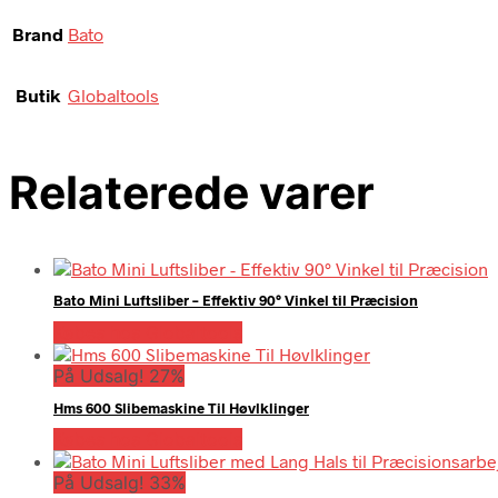
Brand
Bato
Butik
Globaltools
Relaterede varer
Bato Mini Luftsliber – Effektiv 90° Vinkel til Præcision
Købes hos Globaltools
På Udsalg! 27%
Hms 600 Slibemaskine Til Høvlklinger
Købes hos Globaltools
På Udsalg! 33%