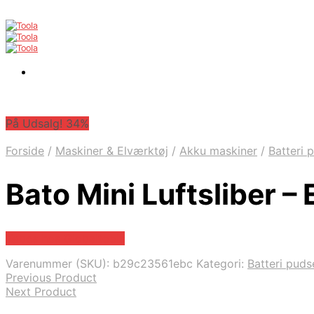
På Udsalg! 34%
Forside
/
Maskiner & Elværktøj
/
Akku maskiner
/
Batteri 
Bato Mini Luftsliber –
Købes hos Globaltools
Varenummer (SKU):
b29c23561ebc
Kategori:
Batteri pud
Previous Product
Next Product