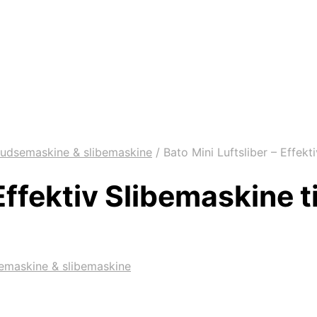
pudsemaskine & slibemaskine
/
Bato Mini Luftsliber – Effekt
 Effektiv Slibemaskine 
semaskine & slibemaskine