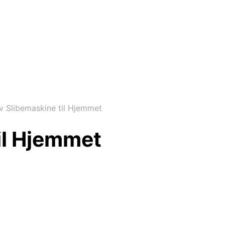
iv Slibemaskine til Hjemmet
til Hjemmet