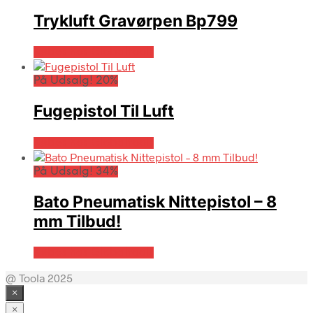
Trykluft Gravørpen Bp799
Købes hos Globaltools
På Udsalg! 20%
Fugepistol Til Luft
Købes hos Globaltools
På Udsalg! 34%
Bato Pneumatisk Nittepistol – 8
mm Tilbud!
Købes hos Globaltools
@ Toola 2025
×
×