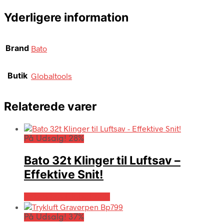
Yderligere information
Brand
Bato
Butik
Globaltools
Relaterede varer
På Udsalg! 28%
Bato 32t Klinger til Luftsav –
Effektive Snit!
Købes hos Globaltools
På Udsalg! 37%