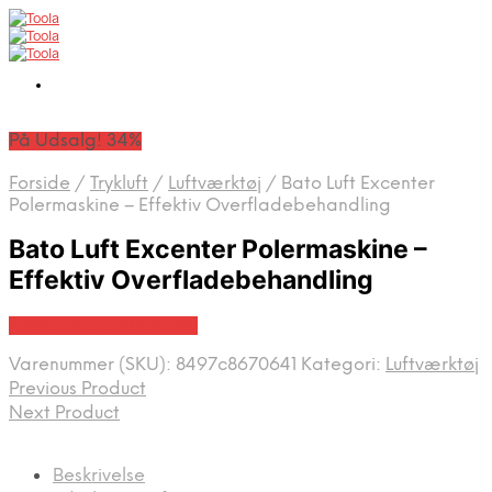
På Udsalg! 34%
Forside
/
Trykluft
/
Luftværktøj
/
Bato Luft Excenter
Polermaskine – Effektiv Overfladebehandling
Bato Luft Excenter Polermaskine –
Effektiv Overfladebehandling
Købes hos Globaltools
Varenummer (SKU):
8497c8670641
Kategori:
Luftværktøj
Previous Product
Next Product
Beskrivelse