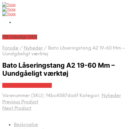
På Udsalg! 34%
Forside
/
Nyheder
/
Bato Låseringstang A2 19-60 Mm –
Uundgåeligt værktøj
Bato Låseringstang A2 19-60 Mm –
Uundgåeligt værktøj
Købes hos Globaltools
Varenummer (SKU):
f4bc4587da6f
Kategori:
Nyheder
Previous Product
Next Product
Beskrivelse