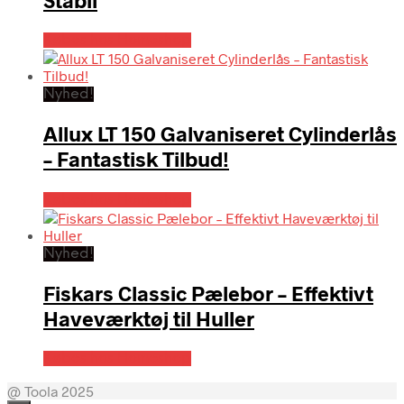
Stabil
Købes hos Homeshop
Nyhed!
Allux LT 150 Galvaniseret Cylinderlås
– Fantastisk Tilbud!
Købes hos Homeshop
Nyhed!
Fiskars Classic Pælebor – Effektivt
Haveværktøj til Huller
Købes hos Homeshop
@ Toola 2025