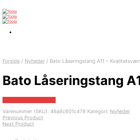
Forside
/
Nyheder
/
Bato Låseringstang A11 – Kvalitetsværk
Bato Låseringstang A11
Købes hos Globaltools
Varenummer (SKU):
46a8c601c478
Kategori:
Nyheder
Previous Product
Next Product