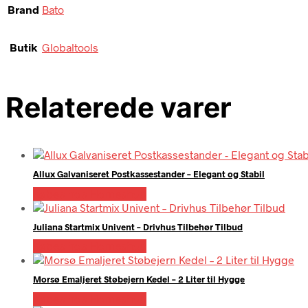
Brand
Bato
Butik
Globaltools
Relaterede varer
Allux Galvaniseret Postkassestander – Elegant og Stabil
Købes hos Homeshop
Juliana Startmix Univent – Drivhus Tilbehør Tilbud
Købes hos Homeshop
Morsø Emaljeret Støbejern Kedel – 2 Liter til Hygge
Købes hos Homeshop