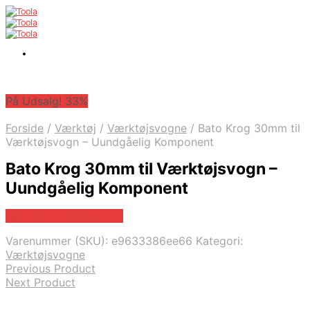
På Udsalg! 33%
Forside
/
Værktøj
/
Værktøjsvogne
/
Bato Krog 30mm til
Værktøjsvogn – Uundgåelig Komponent
Bato Krog 30mm til Værktøjsvogn –
Uundgåelig Komponent
Købes hos Globaltools
Varenummer (SKU):
e9633386ee66
Kategori:
Værktøjsvogne
Previous Product
Next Product