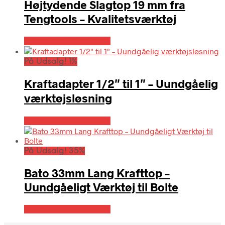
Højtydende Slagtop 19 mm fra
Tengtools – Kvalitetsværktøj
Købes hos Globaltools
På Udsalg! 1%
Kraftadapter 1/2″ til 1″ – Uundgåelig
værktøjsløsning
Købes hos Globaltools
På Udsalg! 35%
Bato 33mm Lang Krafttop –
Uundgåeligt Værktøj til Bolte
Købes hos Globaltools