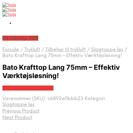
På Udsalg! 45%
Forside
/
Trykluft
/
Tilbehør til trykluft
/
Slagtoppe løs
/
Bato Krafttop Lang 75mm – Effektiv Værktøjsløsning!
Bato Krafttop Lang 75mm – Effektiv
Værktøjsløsning!
Købes hos Globaltools
Varenummer (SKU):
c6892e0bbb23
Kategori:
Slagtoppe løs
Previous Product
Next Product