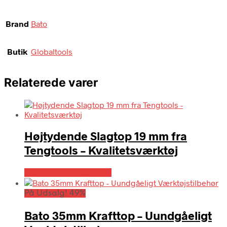
Brand
Bato
Butik
Globaltools
Relaterede varer
Højtydende Slagtop 19 mm fra
Tengtools – Kvalitetsværktøj
Købes hos Globaltools
På Udsalg! 49%
Bato 35mm Krafttop – Uundgåeligt