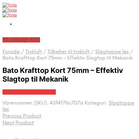
På Udsalg! 43%
Forside
/
Trykluft
/
Tilbehør til trykluft
/
Slagtoppe løs
/
Bato Krafttop Kort 75mm – Effektiv Slagtop til Mekanik
Bato Krafttop Kort 75mm – Effektiv
Slagtop til Mekanik
Købes hos Globaltools
Varenummer (SKU):
43f4f76c707a
Kategori:
Slagtoppe
løs
Previous Product
Next Product