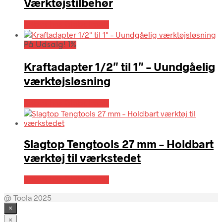
Værktøjstilbehør
Købes hos Globaltools
På Udsalg! 1%
Kraftadapter 1/2″ til 1″ – Uundgåelig
værktøjsløsning
Købes hos Globaltools
Slagtop Tengtools 27 mm – Holdbart
værktøj til værkstedet
Købes hos Globaltools
@ Toola 2025
×
×