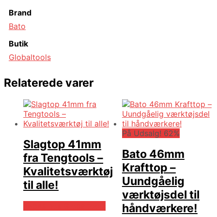
Brand
Bato
Butik
Globaltools
Relaterede varer
På Udsalg! 62%
Slagtop 41mm
Bato 46mm
fra Tengtools –
Krafttop –
Kvalitetsværktøj
Uundgåelig
til alle!
værktøjsdel til
Købes hos Globaltools
håndværkere!