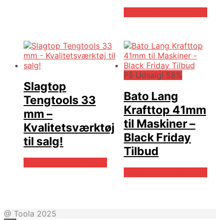
Købes hos Globaltools
På Udsalg! 58%
Slagtop
Bato Lang
Tengtools 33
Krafttop 41mm
mm –
til Maskiner –
Kvalitetsværktøj
Black Friday
til salg!
Tilbud
Købes hos Globaltools
Købes hos Globaltools
@ Toola 2025