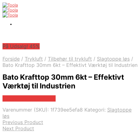
På Udsalg! 45%
Forside
/
Trykluft
/
Tilbehør til trykluft
/
Slagtoppe løs
/
Bato Krafttop 30mm 6kt – Effektivt Værktøj til Industrien
Bato Krafttop 30mm 6kt – Effektivt
Værktøj til Industrien
Købes hos Globaltools
Varenummer (SKU):
1f739ee5efa8
Kategori:
Slagtoppe
løs
Previous Product
Next Product