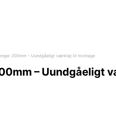
ænger 200mm – Uundgåeligt værktøj til montage
200mm – Uundgåeligt væ