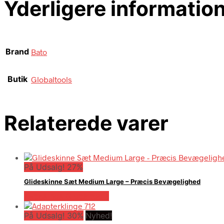
Yderligere informatio
Brand
Bato
Butik
Globaltools
Relaterede varer
På Udsalg! 27%
Glideskinne Sæt Medium Large – Præcis Bevægelighed
Købes hos Globaltools
På Udsalg! 30%
Nyhed!