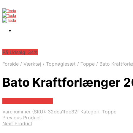
På Udsalg! 34%
Forside
/
Værktøj
/
Topnøglesæt
/
Toppe
/
Bato Kraftforl
Bato Kraftforlænger 
Købes hos Globaltools
Varenummer (SKU):
32dca1fdc32f
Kategori:
Toppe
Previous Product
Next Product