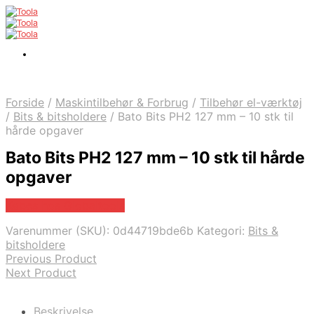
Forside
/
Maskintilbehør & Forbrug
/
Tilbehør el-værktøj
/
Bits & bitsholdere
/
Bato Bits PH2 127 mm – 10 stk til
hårde opgaver
Bato Bits PH2 127 mm – 10 stk til hårde
opgaver
Købes hos Globaltools
Varenummer (SKU):
0d44719bde6b
Kategori:
Bits &
bitsholdere
Previous Product
Next Product
Beskrivelse