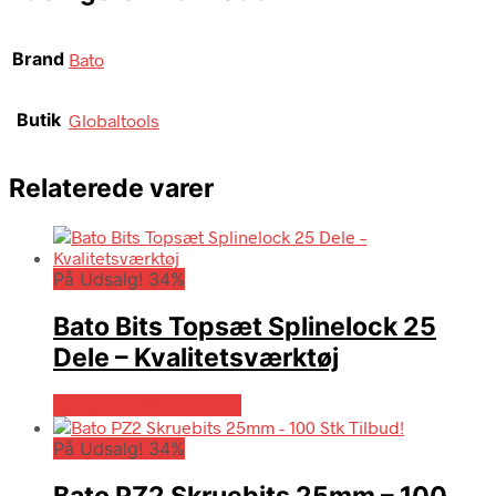
Brand
Bato
Butik
Globaltools
Relaterede varer
På Udsalg! 34%
Bato Bits Topsæt Splinelock 25
Dele – Kvalitetsværktøj
Købes hos Globaltools
På Udsalg! 34%