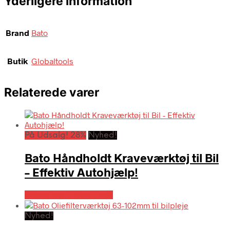
Yderligere information
Brand
Bato
Butik
Globaltools
Relaterede varer
På Udsalg! 28%
Nyhed!
Bato Håndholdt Kraveværktøj til Bil
– Effektiv Autohjælp!
Købes hos Globaltools
Nyhed!