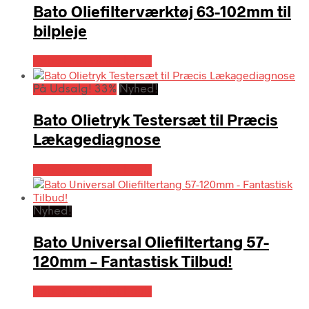
Bato Oliefilterværktøj 63-102mm til
bilpleje
Købes hos Globaltools
På Udsalg! 33%
Nyhed!
Bato Olietryk Testersæt til Præcis
Lækagediagnose
Købes hos Globaltools
Nyhed!
Bato Universal Oliefiltertang 57-
120mm – Fantastisk Tilbud!
Købes hos Globaltools