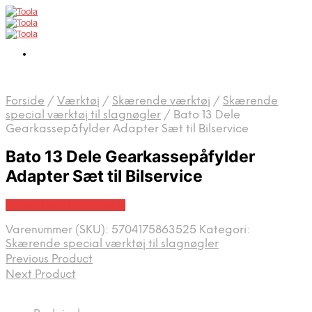
Forside
/
Værktøj
/
Skærende værktøj
/
Skærende
special værktøj til slag­nøgler
/
Bato 13 Dele
Gearkassepåfylder Adapter Sæt til Bilservice
Bato 13 Dele Gearkassepåfylder
Adapter Sæt til Bilservice
Købes hos Globaltools
Varenummer (SKU):
5704175863525
Kategori:
Skærende special værktøj til slag­nøgler
Previous Product
Next Product