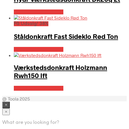
Købes hos Globaltools
På Udsalg! 38%
Ståldonkraft Fast Sideklo Rød Ton
Købes hos Globaltools
Værkstedsdonkraft Holzmann
Rwh150 Ift
Købes hos Globaltools
@ Toola 2025
×
×
What are you looking for?