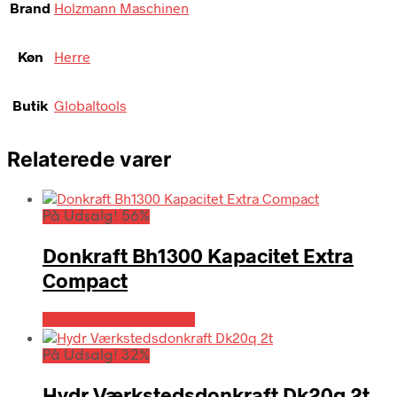
Brand
Holzmann Maschinen
Køn
Herre
Butik
Globaltools
Relaterede varer
På Udsalg! 56%
Donkraft Bh1300 Kapacitet Extra
Compact
Købes hos Globaltools
På Udsalg! 32%
Hydr Værkstedsdonkraft Dk20q 2t