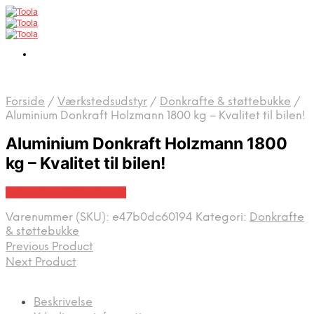
Forside
/
Værkstedsudstyr
/
Donkrafte & støttebukke
/
Aluminium Donkraft Holzmann 1800 kg – Kvalitet til bilen!
Aluminium Donkraft Holzmann 1800
kg – Kvalitet til bilen!
Købes hos Globaltools
Varenummer (SKU):
e47b0dc60194
Kategori:
Donkrafte
& støttebukke
Previous Product
Next Product
Beskrivelse