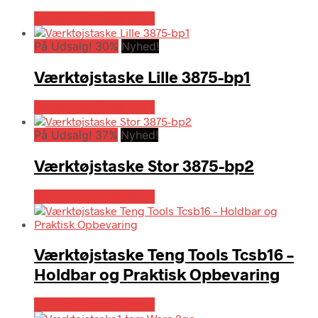
Købes hos Globaltools
På Udsalg! 30%
Nyhed!
Værktøjstaske Lille 3875-bp1
Købes hos Globaltools
På Udsalg! 37%
Nyhed!
Værktøjstaske Stor 3875-bp2
Købes hos Globaltools
Værktøjstaske Teng Tools Tcsb16 –
Holdbar og Praktisk Opbevaring
Købes hos Globaltools