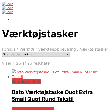
Værktøjstasker
Forside
/
Værktøj
/
Værktøjsopbevaring
/
Værktøjstasker
Viser 1–25 af 26 resultater
På Udsalg! 25%
Bato Værktøjstaske Quot Extra
Small Quot Rund Tekstil
Købes hos Globaltools