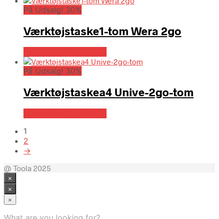
På Udsalg! 30%
Værktøjstaske1-tom Wera 2go
Købes hos Globaltools
På Udsalg! 30%
Værktøjstaskea4 Unive-2go-tom
Købes hos Globaltools
1
2
→
@ Toola 2025
×
×
×
What are you looking for?