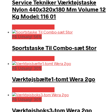
Service Tekniker Værktøjstaske
Nylon 440x320x180 Mm Volume 12
Kg Model: 116 01
Købes hos Globaltools
På Udsalg! 56%
Sportstaske Til Combo-sæt Stor
Købes hos Globaltools
På Udsalg! 30%
Værktøjsbælte1-tomt Wera 2go
Købes hos Globaltools
På Udsalg! 30%
Værktøjsboks3-tom Wera 2go