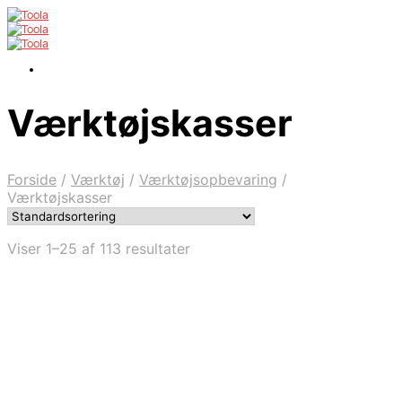
Værktøjskasser
Forside
/
Værktøj
/
Værktøjsopbevaring
/
Værktøjskasser
Viser 1–25 af 113 resultater
Købes hos Globaltools