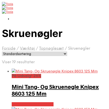
Skruenøgler
Forside
/
Værktøj
/
Topnøglesæt
/
Skruenøgler
Viser 19 resultater
På Udsalg! 26%
Mini Tang- Og Skruenøgle Knipex
8603 125 Mm
Købes hos Globaltools