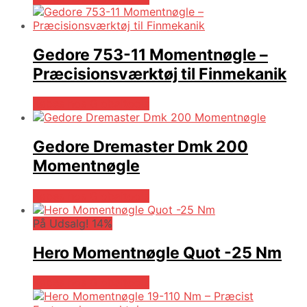
Gedore 753-11 Momentnøgle –
Præcisionsværktøj til Finmekanik
Købes hos Globaltools
Gedore Dremaster Dmk 200
Momentnøgle
Købes hos Globaltools
På Udsalg! 14%
Hero Momentnøgle Quot -25 Nm
Købes hos Globaltools