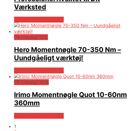
Værksted
Købes hos Globaltools
På Udsalg! 12%
Hero Momentnøgle 70-350 Nm –
Uundgåeligt værktøj!
Købes hos Globaltools
På Udsalg! 40%
Irimo Momentnøgle Quot 10-60nm
360mm
Købes hos Globaltools
1