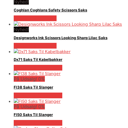
Nyhed!
Coghlan Coghlans Safety Scissors Saks
Købes hos Multitool
Nyhed!
Designworks Ink Scissors Looking Sharp Lilac Saks
Købes hos Multitool
Dx71 Saks Til Kabelbakker
Købes hos Globaltools
På Udsalg! 0%
Fl38 Saks Til Slanger
Købes hos Globaltools
På Udsalg! 0%
Fl50 Saks Til Slanger
Købes hos Globaltools