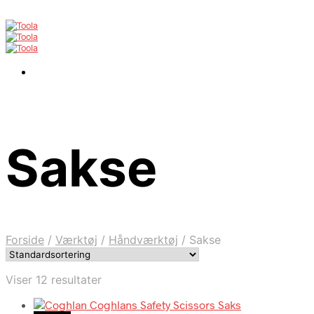
Sakse
Forside
/
Værktøj
/
Håndværktøj
/
Sakse
Viser 12 resultater