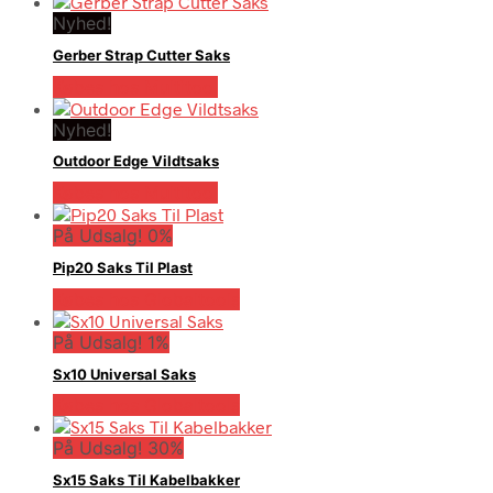
Nyhed!
Gerber Strap Cutter Saks
Købes hos Multitool
Nyhed!
Outdoor Edge Vildtsaks
Købes hos Multitool
På Udsalg! 0%
Pip20 Saks Til Plast
Købes hos Globaltools
På Udsalg! 1%
Sx10 Universal Saks
Købes hos Globaltools
På Udsalg! 30%
Sx15 Saks Til Kabelbakker