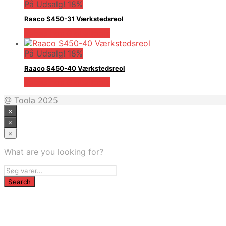
På Udsalg! 18%
Raaco S450-31 Værkstedsreol
Købes hos Globaltools
På Udsalg! 18%
Raaco S450-40 Værkstedsreol
Købes hos Globaltools
@ Toola 2025
×
×
×
What are you looking for?