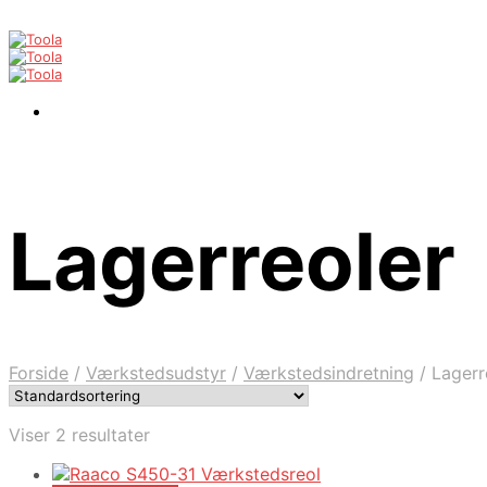
Lagerreoler
Forside
/
Værkstedsudstyr
/
Værkstedsindretning
/
Lagerr
Viser 2 resultater