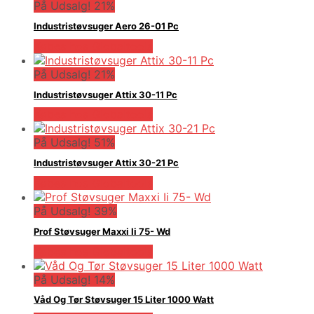
På Udsalg! 21%
Industristøvsuger Aero 26-01 Pc
Købes hos Globaltools
På Udsalg! 21%
Industristøvsuger Attix 30-11 Pc
Købes hos Globaltools
På Udsalg! 51%
Industristøvsuger Attix 30-21 Pc
Købes hos Globaltools
På Udsalg! 39%
Prof Støvsuger Maxxi Ii 75- Wd
Købes hos Globaltools
På Udsalg! 14%
Våd Og Tør Støvsuger 15 Liter 1000 Watt