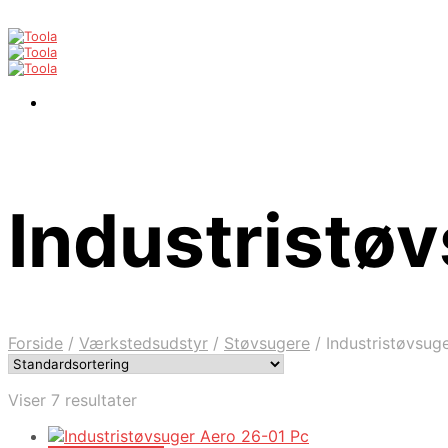
Industristø
Forside
/
Værkstedsudstyr
/
Støvsugere
/
Industristøvsug
Viser 7 resultater