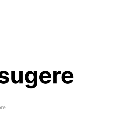
vsugere
ere