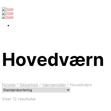
Hovedværn
Forside
/
Sikkerhed
/
Værnemidler
/
Hovedværn
Viser 12 resultater