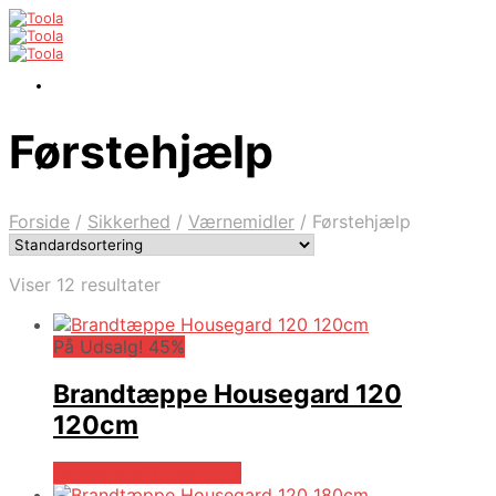
Førstehjælp
Forside
/
Sikkerhed
/
Værnemidler
/
Førstehjælp
Viser 12 resultater
På Udsalg! 45%
Brandtæppe Housegard 120
120cm
Købes hos Globaltools