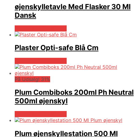
øjenskylletavle Med Flasker 30 Ml
Dansk
Købes hos Globaltools
Plaster Opti-safe Blå Cm
Købes hos Globaltools
På Udsalg! 31%
Plum Combiboks 200ml Ph Neutral
500ml øjenskyl
Købes hos Globaltools
Plum øjenskyllestation 500 Ml