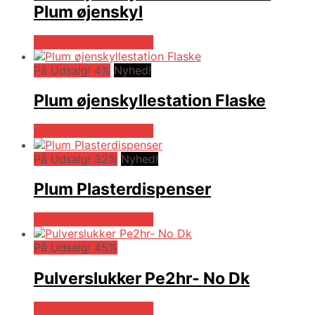
Plum øjenskyl
Købes hos Globaltools
På Udsalg! 4%
Nyhed!
Plum øjenskyllestation Flaske
Købes hos Globaltools
På Udsalg! 32%
Nyhed!
Plum Plasterdispenser
Købes hos Globaltools
På Udsalg! 45%
Pulverslukker Pe2hr- No Dk
Købes hos Globaltools