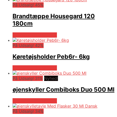
På Udsalg! 45%
Brandtæppe Housegard 120
180cm
Købes hos Globaltools
På Udsalg! 42%
Køretøjsholder Peb6r- 6kg
Købes hos Globaltools
På Udsalg! 31%
Nyhed!
øjenskyller Combiboks Duo 500 Ml
Købes hos Globaltools
På Udsalg! 34%