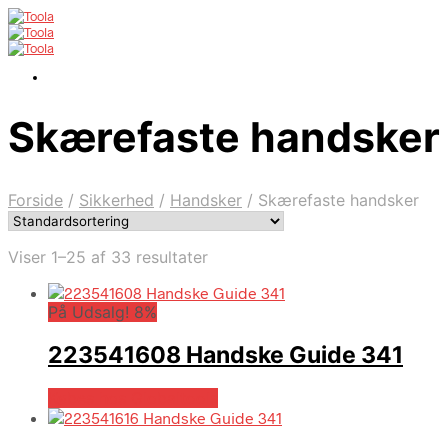
Skærefaste handsker
Forside
/
Sikkerhed
/
Handsker
/
Skærefaste handsker
Viser 1–25 af 33 resultater
På Udsalg! 8%
223541608 Handske Guide 341
Købes hos Globaltools