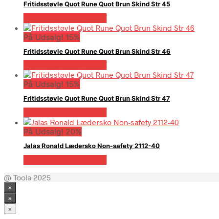
Fritidsstøvle Quot Rune Quot Brun Skind Str 45
Købes hos Globaltools
På Udsalg! 15%
Fritidsstøvle Quot Rune Quot Brun Skind Str 46
Købes hos Globaltools
På Udsalg! 15%
Fritidsstøvle Quot Rune Quot Brun Skind Str 47
Købes hos Globaltools
På Udsalg! 20%
Jalas Ronald Lædersko Non-safety 2112-40
Købes hos Globaltools
@ Toola 2025
×
×
×