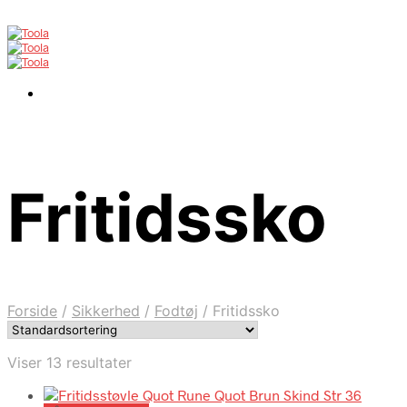
Fritidssko
Forside
/
Sikkerhed
/
Fodtøj
/
Fritidssko
Viser 13 resultater