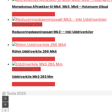
Morsekonus Aftrækker til Mk4, Mk5, Mk6 – Holzmann tilbud
Købes hos Globaltools
På Udsalg! 25%
Reduceringsbøsningssæt Mk3- – Inkl Uddriverkiler
Købes hos Globaltools
Röhm Uddriverkile 266 Mk4
Købes hos Globaltools
På Udsalg! 17%
Uddriverkile Mk5 265 Mm
Købes hos Globaltools
@ Toola 2025
×
×
×