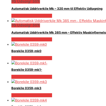
På Udsalg! 36%
Automatisk Uddriverkile Mk – 320 mm til Effektiv Udtagning
Købes hos Globaltools
På Udsalg! 36%
Automatisk Uddriverkile Mk 385 mm – Effektiv Maskinfjernel
Købes hos Globaltools
Borekile 0359-mk0
Købes hos Globaltools
Borekile 0359-mk1-
Købes hos Globaltools
Borekile 0359-mk3
Købes hos Globaltools