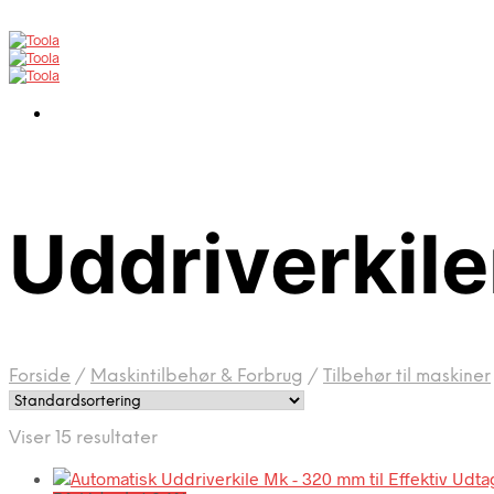
Uddriverkile
Forside
/
Maskintilbehør & Forbrug
/
Tilbehør til maskiner
Viser 15 resultater