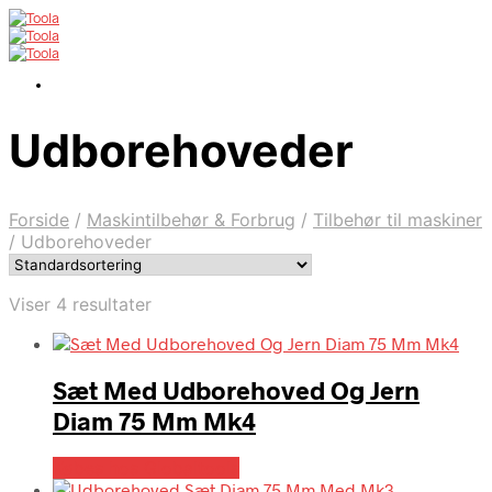
Udborehoveder
Forside
/
Maskintilbehør & Forbrug
/
Tilbehør til maskiner
/
Udborehoveder
Viser 4 resultater
Sæt Med Udborehoved Og Jern
Diam 75 Mm Mk4
Købes hos Globaltools