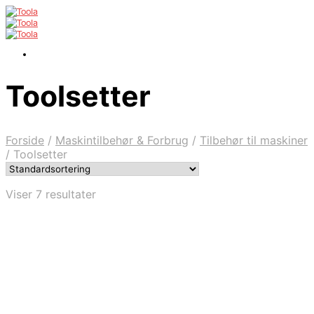
Toolsetter
Forside
/
Maskintilbehør & Forbrug
/
Tilbehør til maskiner
/
Toolsetter
Viser 7 resultater