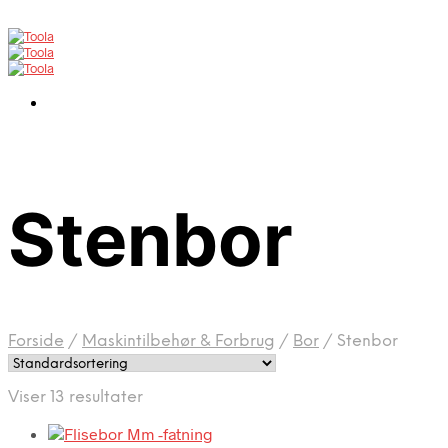
Stenbor
Forside
/
Maskintilbehør & Forbrug
/
Bor
/
Stenbor
Viser 13 resultater