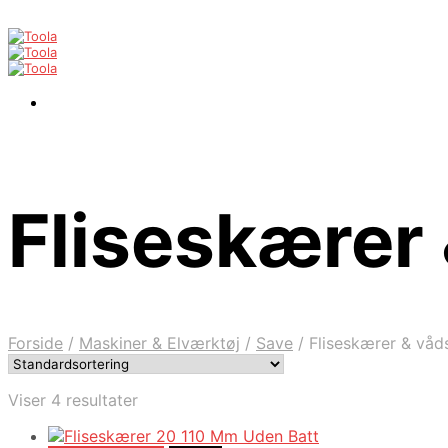
Fliseskærer
Forside
/
Maskiner & Elværktøj
/
Save
/
Fliseskærer & våd
Viser 4 resultater