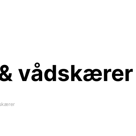
 & vådskærer
skærer