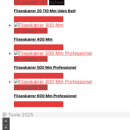
På Udsalg! 14%
Nyhed!
Fliseskærer 20 110 Mm Uden Batt
Købes hos Globaltools
På Udsalg! 14%
Fliseskærer 400 Mm
Købes hos Globaltools
På Udsalg! 14%
Fliseskærer 500 Mm Professionel
Købes hos Globaltools
På Udsalg! 14%
Fliseskærer 600 Mm Professionel
Købes hos Globaltools
@ Toola 2025
×
×