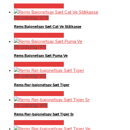
Købes hos Globaltools
På Udsalg! 27%
Rems Bajonetsav Sæt Cat Ve Stålkasse
Købes hos Globaltools
På Udsalg! 4%
Rems Bajonetsav Sæt Puma Ve
Købes hos Globaltools
På Udsalg! 6%
Rems Rør-bajonetsav Sæt Tiger
Købes hos Globaltools
På Udsalg! 14%
Rems Rør-bajonetsav Sæt Tiger Sr
Købes hos Globaltools