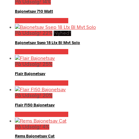
På Udsalg! 14%
Bajonetsav 710 Watt
Købes hos Globaltools
På Udsalg! 22%
Nyhed!
Bajonetsav Ssep 18 Ltx Bl Mvt Solo
Købes hos Globaltools
På Udsalg! 25%
Flair Bajonetsav
Købes hos Globaltools
På Udsalg! 20%
Flair Fl50 Bajonetsav
Købes hos Globaltools
På Udsalg! 4%
Rems Bajonetsav Cat