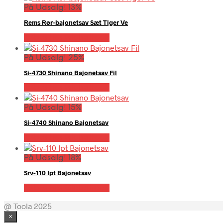
På Udsalg! 13%
Rems Rør-bajonetsav Sæt Tiger Ve
Købes hos Globaltools
På Udsalg! 25%
Si-4730 Shinano Bajonetsav Fil
Købes hos Globaltools
På Udsalg! 15%
Si-4740 Shinano Bajonetsav
Købes hos Globaltools
På Udsalg! 18%
Srv-110 Ipt Bajonetsav
Købes hos Globaltools
@ Toola 2025
×