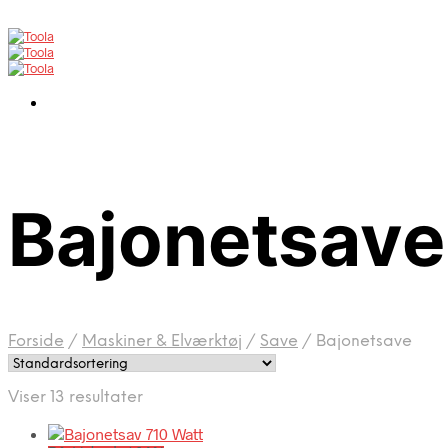
Bajonetsave
Forside
/
Maskiner & Elværktøj
/
Save
/
Bajonetsave
Viser 13 resultater