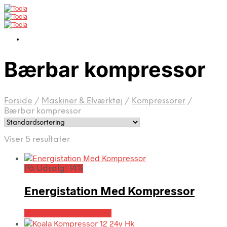
Bærbar kompressor
Forside
/
Maskiner & Elværktøj
/
Kompressorer
/
Bærbar kompressor
Viser 5 resultater
På Udsalg! 14%
Energistation Med Kompressor
Købes hos Globaltools