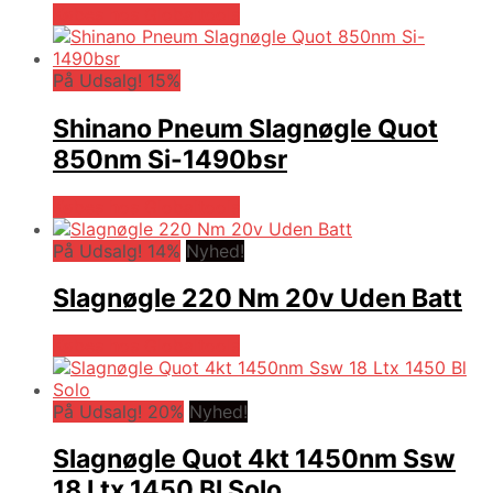
Købes hos Globaltools
På Udsalg! 15%
Shinano Pneum Slagnøgle Quot
850nm Si-1490bsr
Købes hos Globaltools
På Udsalg! 14%
Nyhed!
Slagnøgle 220 Nm 20v Uden Batt
Købes hos Globaltools
På Udsalg! 20%
Nyhed!
Slagnøgle Quot 4kt 1450nm Ssw
18 Ltx 1450 Bl Solo