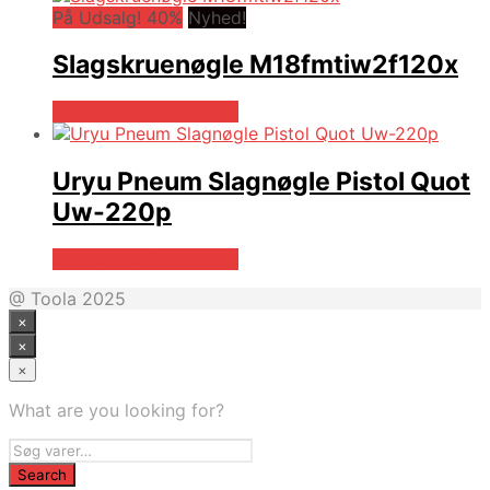
På Udsalg! 40%
Nyhed!
Slagskruenøgle M18fmtiw2f120x
Købes hos Globaltools
Uryu Pneum Slagnøgle Pistol Quot
Uw-220p
Købes hos Globaltools
@ Toola 2025
×
×
×
What are you looking for?