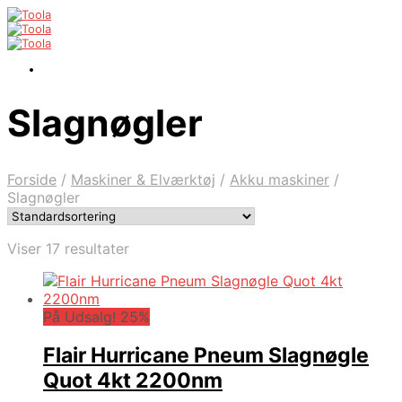
Slagnøgler
Forside
/
Maskiner & Elværktøj
/
Akku maskiner
/
Slagnøgler
Viser 17 resultater
På Udsalg! 25%
Flair Hurricane Pneum Slagnøgle
Quot 4kt 2200nm