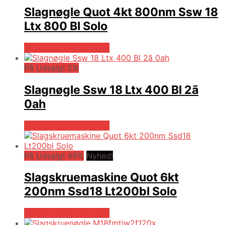
Slagnøgle Quot 4kt 800nm Ssw 18
Ltx 800 Bl Solo
Købes hos Globaltools
På Udsalg! 2%
Slagnøgle Ssw 18 Ltx 400 Bl 2ã
0ah
Købes hos Globaltools
På Udsalg! 49%
Nyhed!
Slagskruemaskine Quot 6kt
200nm Ssd18 Lt200bl Solo
Købes hos Globaltools