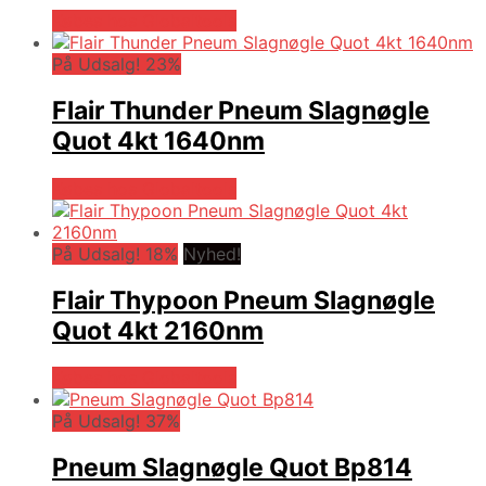
Købes hos Globaltools
På Udsalg! 23%
Flair Thunder Pneum Slagnøgle
Quot 4kt 1640nm
Købes hos Globaltools
På Udsalg! 18%
Nyhed!
Flair Thypoon Pneum Slagnøgle
Quot 4kt 2160nm
Købes hos Globaltools
På Udsalg! 37%
Pneum Slagnøgle Quot Bp814