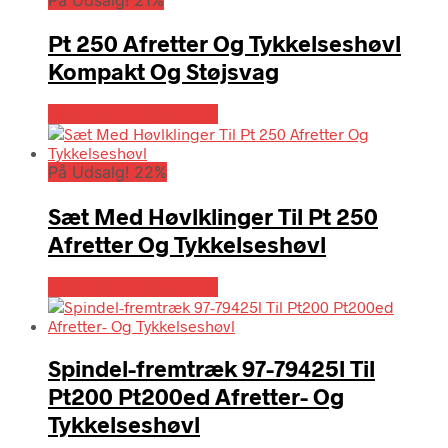
På Udsalg! 21%
Pt 250 Afretter Og Tykkelseshøvl
Kompakt Og Støjsvag
Købes hos Globaltools
På Udsalg! 22%
Sæt Med Høvlklinger Til Pt 250
Afretter Og Tykkelseshøvl
Købes hos Globaltools
Spindel-fremtræk 97-79425l Til
Pt200 Pt200ed Afretter- Og
Tykkelseshøvl