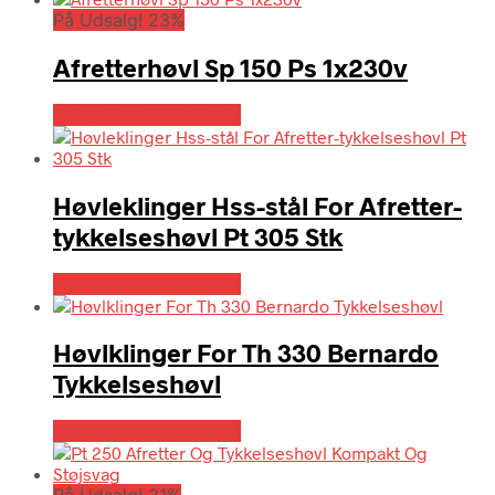
På Udsalg! 23%
Afretterhøvl Sp 150 Ps 1x230v
Købes hos Globaltools
Høvleklinger Hss-stål For Afretter-
tykkelseshøvl Pt 305 Stk
Købes hos Globaltools
Høvlklinger For Th 330 Bernardo
Tykkelseshøvl
Købes hos Globaltools