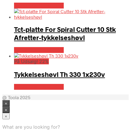
Købes hos Globaltools
Tct-platte For Spiral Cutter 10 Stk
Afretter-tykkelseshøvl
Købes hos Globaltools
På Udsalg! 22%
Tykkelseshøvl Th 330 1x230v
Købes hos Globaltools
@ Toola 2025
×
×
×
What are you looking for?