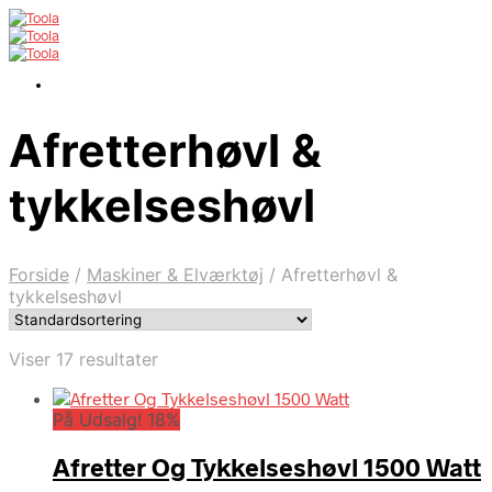
Afretterhøvl &
tykkelseshøvl
Forside
/
Maskiner & Elværktøj
/
Afretterhøvl &
tykkelseshøvl
Viser 17 resultater
På Udsalg! 18%
Afretter Og Tykkelseshøvl 1500 Watt