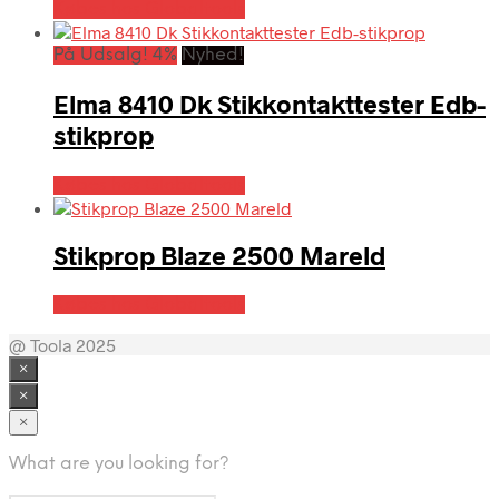
Købes hos Globaltools
På Udsalg! 4%
Nyhed!
Elma 8410 Dk Stikkontakttester Edb-
stikprop
Købes hos Globaltools
Stikprop Blaze 2500 Mareld
Købes hos Globaltools
@ Toola 2025
×
×
×
What are you looking for?