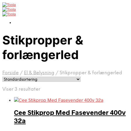
Stikpropper &
forlængerled
Forside
/
El & Belysning
/
Stikpropper & forlængerled
Viser 3 resultater
Cee Stikprop Med Fasevender 400v
32a