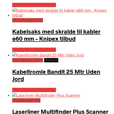
Købes hos Globaltools
På Udsalg! 26%
Kabelsaks med skralde til kabler
ø60 mm – Knipex tilbud
Købes hos Globaltools
På Udsalg! 22%
Nyhed!
Kabeltromle Bandit 25 Mtr Uden
Jord
Købes hos Globaltools
På Udsalg! 4%
Laserliner Multifinder Plus Scanner