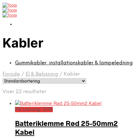
Kabler
Gummikabler, installationskabler & lampeledning
Forside
/
El & Belysning
/
Kabler
Viser 22 resultater
På Udsalg! 20%
Batteriklemme Rød 25-50mm2
Kabel