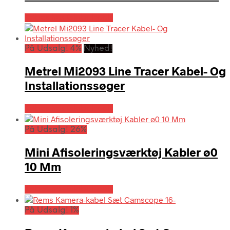
Købes hos Globaltools
På Udsalg! 4%
Nyhed!
Metrel Mi2093 Line Tracer Kabel- Og
Installationssøger
Købes hos Globaltools
På Udsalg! 26%
Mini Afisoleringsværktøj Kabler ø0
10 Mm
Købes hos Globaltools
På Udsalg! 1%