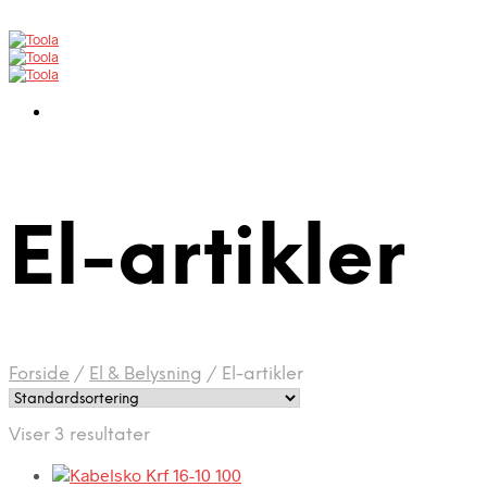
El-artikler
Forside
/
El & Belysning
/
El-artikler
Viser 3 resultater