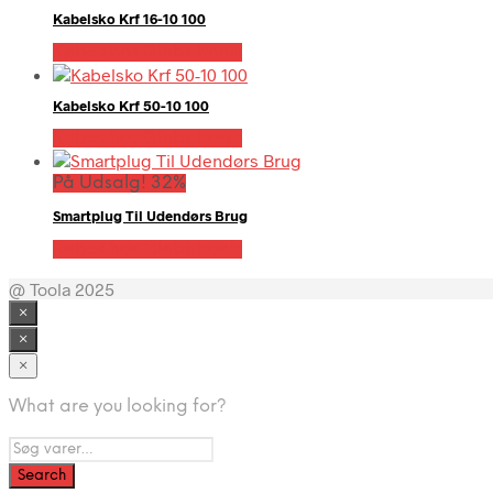
Kabelsko Krf 16-10 100
Købes hos Globaltools
Kabelsko Krf 50-10 100
Købes hos Globaltools
På Udsalg! 32%
Smartplug Til Udendørs Brug
Købes hos Globaltools
@ Toola 2025
×
×
×
What are you looking for?