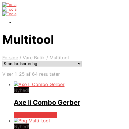
Multitool
Forside
/
Vare Butik
/
Multitool
Viser 1–25 af 64 resultater
Nyhed!
Axe Ii Combo Gerber
Købes hos Multitool
Nyhed!