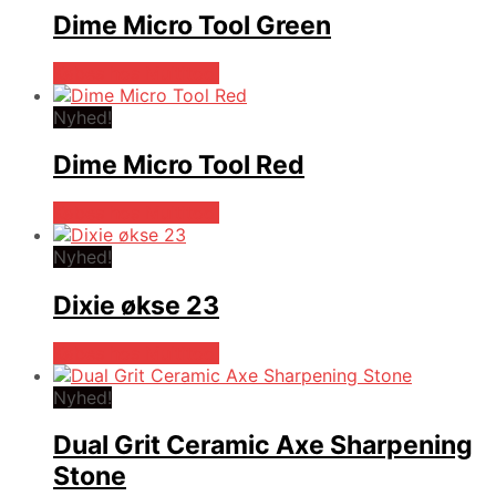
Dime Micro Tool Green
Købes hos Multitool
Nyhed!
Dime Micro Tool Red
Købes hos Multitool
Nyhed!
Dixie økse 23
Købes hos Multitool
Nyhed!
Dual Grit Ceramic Axe Sharpening
Stone