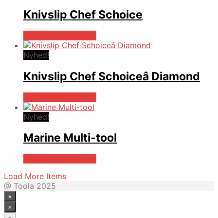
Knivslip Chef Schoice
Købes hos Multitool
Nyhed!
Knivslip Chef Schoiceâ Diamond
Købes hos Multitool
Nyhed!
Marine Multi-tool
Købes hos Multitool
Load More Items
@ Toola 2025
×
×
×